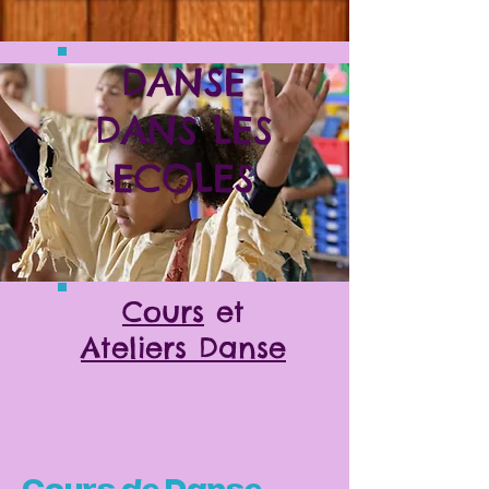
DANSE
DANS LES
ECOLES
Cours
et
Ateliers Dan
se
Cours de Danse